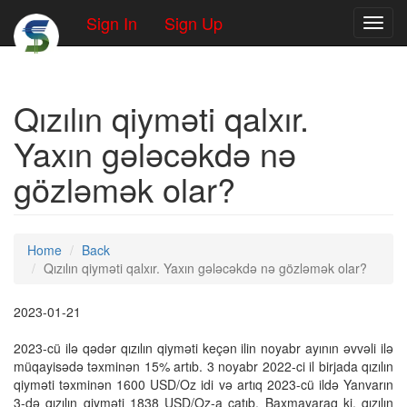
Sign In
Sign Up
Toggl
Qızılın qiyməti qalxır.
Yaxın gələcəkdə nə
gözləmək olar?
Home
Back
Qızılın qiyməti qalxır. Yaxın gələcəkdə nə gözləmək olar?
2023-01-21
2023-cü ilə qədər qızılın qiyməti keçən ilin noyabr ayının əvvəli ilə
müqayisədə təxminən 15% artıb. 3 noyabr 2022-ci il birjada qızılın
qiyməti təxminən 1600 USD/Oz idi və artıq 2023-cü ildə Yanvarın
3-də qızılın qiyməti 1838 USD/Oz-a çatıb. Baxmayaraq ki, qızılın