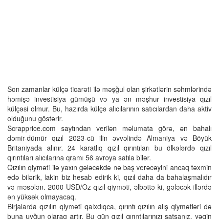
Son zamanlar külçə ticarəti ilə məşğul olan şirkətlərin səhmlərində
həmişə investisiya gümüşü və ya ən məşhur investisiya qızıl
külçəsi olmur. Bu, hazırda külçə alıcılarının satıcılardan daha aktiv
olduğunu göstərir.
Scrapprice.com saytından verilən məlumata görə, ən bahalı
dəmir-dümür qızıl 2023-cü ilin əvvəlində Almaniya və Böyük
Britaniyada alınır. 24 karatlıq qızıl qırıntıları bu ölkələrdə qızıl
qırıntıları alıcılarına qramı 56 avroya satıla bilər.
Qızılın qiyməti ilə yaxın gələcəkdə nə baş verəcəyini ancaq təxmin
edə bilərik, lakin biz hesab edirik ki, qızıl daha da bahalaşmalıdır
və məsələn. 2000 USD/Oz qızıl qiyməti, əlbəttə ki, gələcək illərdə
ən yüksək olmayacaq.
Birjalarda qızılın qiyməti qalxdıqca, qırıntı qızılın alış qiymətləri də
buna uyğun olaraq artır. Bu gün qızıl qırıntılarınızı satsanız, yəqin