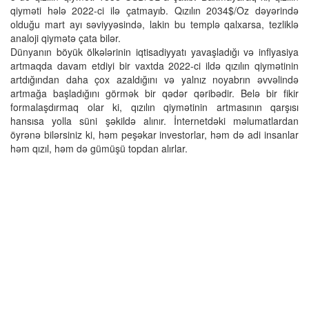
qiyməti hələ 2022-ci ilə çatmayıb. Qızılın 2034$/Oz dəyərində
olduğu mart ayı səviyyəsində, lakin bu templə qalxarsa, tezliklə
analoji qiymətə çata bilər.
Dünyanın böyük ölkələrinin iqtisadiyyatı yavaşladığı və inflyasiya
artmaqda davam etdiyi bir vaxtda 2022-ci ildə qızılın qiymətinin
artdığından daha çox azaldığını və yalnız noyabrın əvvəlində
artmağa başladığını görmək bir qədər qəribədir. Belə bir fikir
formalaşdırmaq olar ki, qızılın qiymətinin artmasının qarşısı
hansısa yolla süni şəkildə alınır. İnternetdəki məlumatlardan
öyrənə bilərsiniz ki, həm peşəkar investorlar, həm də adi insanlar
həm qızıl, həm də gümüşü topdan alırlar.